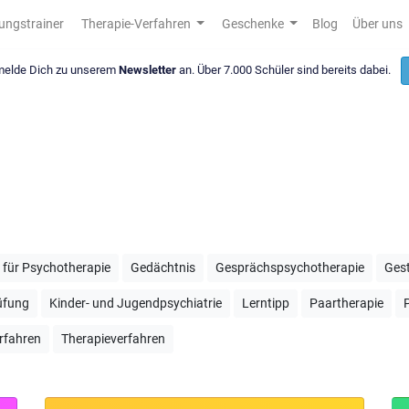
ungstrainer
Therapie-Verfahren
Geschenke
Blog
Über uns
 melde Dich zu unserem
Newsletter
an. Über 7.000 Schüler sind bereits dabei.
r für Psychotherapie
Gedächtnis
Gesprächspsychotherapie
Gest
rüfung
Kinder- und Jugendpsychiatrie
Lerntipp
Paartherapie
rfahren
Therapieverfahren