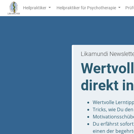
Heilpraktiker
Heilpraktiker für Psychotherapie
Prüf
Likamundi Newslett
Wertvoll
direkt i
Wertvolle Lerntipp
Tricks, wie Du de
Motivationsschübe
Du erfährst sofor
einen der begehrt