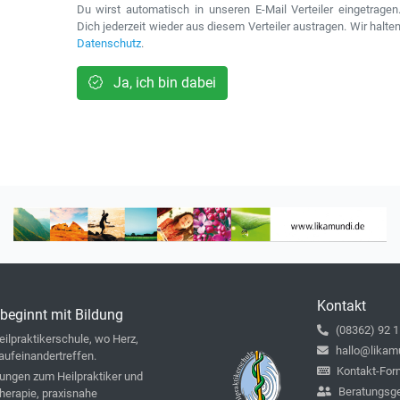
Du wirst automatisch in unseren E-Mail Verteiler eingetrage
Dich jederzeit wieder aus diesem Verteiler austragen. Wir halte
Datenschutz
.
Ja, ich bin dabei
Kontakt
beginnt mit Bildung
(08362) 92 1
ilpraktikerschule, wo Herz,
hallo@likam
aufeinandertreffen.
Kontakt-For
ungen zum Heilpraktiker und
Beratungsg
therapie, praxisnahe