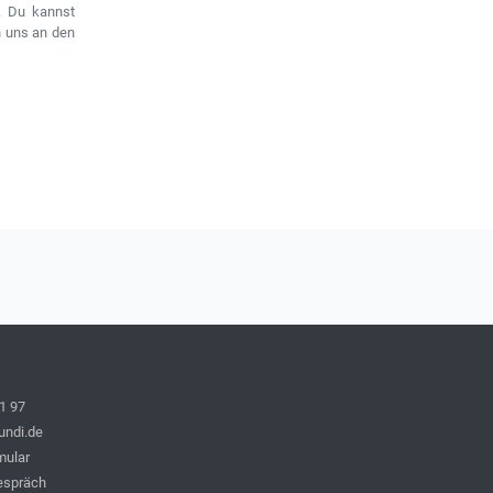
n. Du kannst
n uns an den
1 97
undi.de
mular
espräch