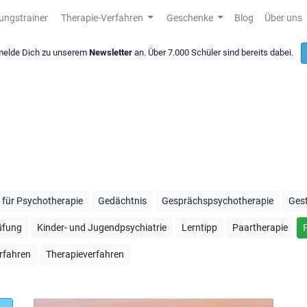
ungstrainer
Therapie-Verfahren
Geschenke
Blog
Über uns
 melde Dich zu unserem
Newsletter
an. Über 7.000 Schüler sind bereits dabei.
r für Psychotherapie
Gedächtnis
Gesprächspsychotherapie
Gest
rüfung
Kinder- und Jugendpsychiatrie
Lerntipp
Paartherapie
rfahren
Therapieverfahren