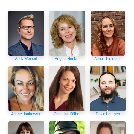
Andy Weinert
Angela Henkel
Anna Thielebein
David Leutgeb
Ariane Jankowski
Christina Kölbel