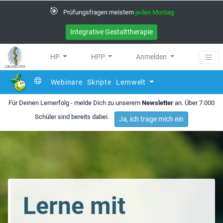
🎯
Prüfungsfragen meistern
jeden Montag
Integrative Gestalttherapie
HP
HPP
Anmelden
Webinare
Skripte
Lernwelt
Für Deinen Lernerfolg - melde Dich zu unserem
Newsletter
an. Über 7.000
Schüler sind bereits dabei.
Ja, ich trage mich ein
Lerne mit