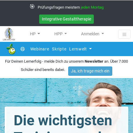
🎯
Prüfungsfragen meistern
jeden Montag
Integrative Gestalttherapie
HP
HPP
Anmelden
Webinare
Skripte
Lernwelt
Für Deinen Lernerfolg - melde Dich zu unserem
Newsletter
an. Über 7.000
Schüler sind bereits dabei.
Ja, ich trage mich ein
Die wichtigsten