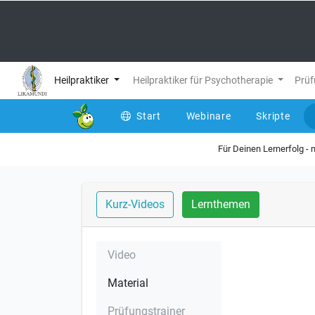
Heilpraktiker
Heilpraktiker für Psychotherapie
Prüf
Start
Webinare
Skripte
Für Deinen Lernerfolg -
Kurz-Videos
Lernthemen
Video
Material
Prüfungstrainer