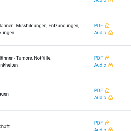
Audio
änner - Missbildungen, Entzündungen,
PDF
kungen
Audio
änner - Tumore, Notfälle,
PDF
ankheiten
Audio
PDF
auen
Audio
PDF
chaft
Audio