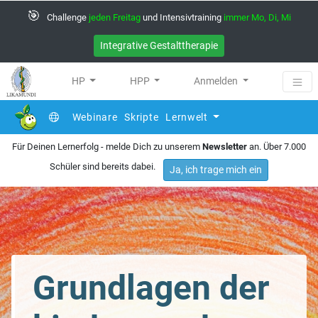
🎯
Challenge
jeden Freitag
und Intensivtraining
immer Mo, Di, Mi
Integrative Gestalttherapie
HP
HPP
Anmelden
Webinare
Skripte
Lernwelt
Für Deinen Lernerfolg - melde Dich zu unserem
Newsletter
an. Über 7.000
Schüler sind bereits dabei.
Ja, ich trage mich ein
Grundlagen der