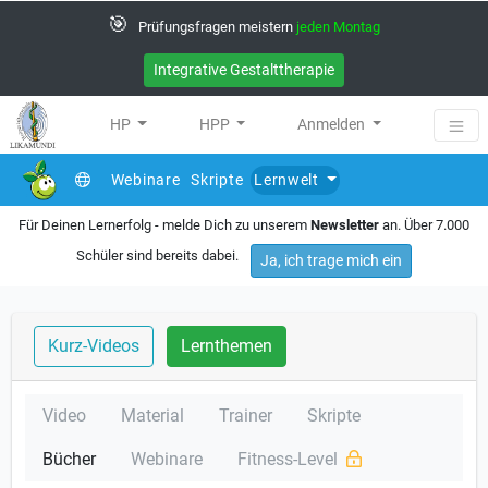
🎯
Prüfungsfragen meistern
jeden Montag
Integrative Gestalttherapie
HP
HPP
Anmelden
Webinare
Skripte
Lernwelt
Für Deinen Lernerfolg - melde Dich zu unserem
Newsletter
an. Über 7.000
Schüler sind bereits dabei.
Ja, ich trage mich ein
Kurz-Videos
Lernthemen
Video
Material
Trainer
Skripte
Bücher
Webinare
Fitness-Level