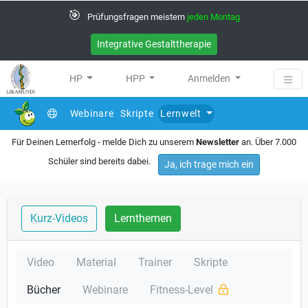
🎯
Prüfungsfragen meistern
jeden Montag
Integrative Gestalttherapie
HP
HPP
Anmelden
Webinare
Skripte
Lernwelt
Für Deinen Lernerfolg - melde Dich zu unserem
Newsletter
an. Über 7.000
Schüler sind bereits dabei.
Ja, ich trage mich ein
Kurz-Videos
Lernthemen
Video
Material
Trainer
Skripte
Bücher
Webinare
Fitness-Level