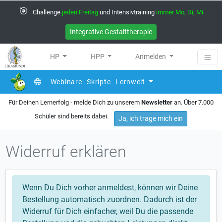
🎯
Challenge
jeden Freitag
und Intensivtraining
immer Mo, Di, Mi
Integrative Gestalttherapie
HP
HPP
Anmelden
Webinare
Skripte
Lernwelt
Für Deinen Lernerfolg - melde Dich zu unserem
Newsletter
an. Über 7.000
Schüler sind bereits dabei.
Ja, ich trage mich ein
Widerruf erklären
Wenn Du Dich vorher anmeldest, können wir Deine
Bestellung automatisch zuordnen. Dadurch ist der
Widerruf für Dich einfacher, weil Du die passende