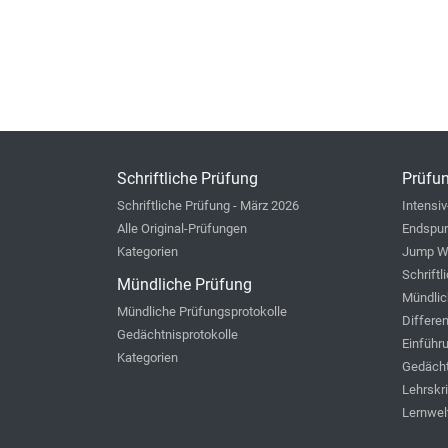
Schriftliche Prüfung
Prüfun
Schriftliche Prüfung - März 2026
Intensiv
Alle Original-Prüfungen
Endspur
Kategorien
Jump W
Schriftl
Mündliche Prüfung
Mündlic
Mündliche Prüfungsprotokolle
Differe
Gedächtnisprotokolle
Einführ
Kategorien
Gedächt
Lehrskr
Lernwel