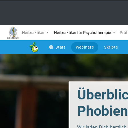
Heilpraktiker
Heilpraktiker für Psychotherapie
Prüf
Start
Webinare
Skripte
(current)
Überbli
Phobien
Wir laden Dich herzlic