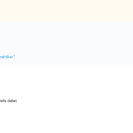
raktiker "
.
eits dabei.