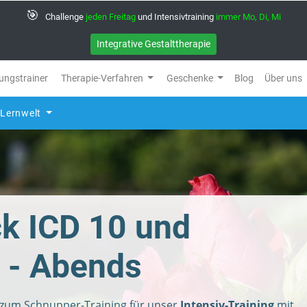
🎯
Challenge
jeden Freitag
und Intensivtraining
immer Mo, Di, Mi
Integrative Gestalttherapie
ungstrainer
Therapie-Verfahren
Geschenke
Blog
Über uns
Lernwelt
ck ICD 10 und
 - Abends
h zum Schnupper-Training für unser
Intensiv-Training
mit