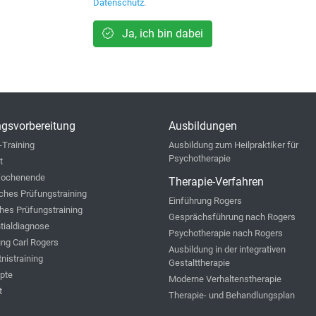
Datenschutz
.
Ja, ich bin dabei
gsvorbereitung
Ausbildungen
-Training
Ausbildung zum Heilpraktiker für
Psychotherapie
t
ochenende
Therapie-Verfahren
iches Prüfungstraining
Einführung Rogers
hes Prüfungstraining
Gesprächsführung nach Rogers
ntialdiagnose
Psychotherapie nach Rogers
ung Carl Rogers
Ausbildung in der integrativen
nistraining
Gestalttherapie
ipte
Moderne Verhaltenstherapie
t
Therapie- und Behandlungsplan