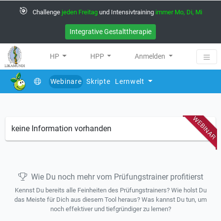
🎯
Challenge
jeden Freitag
und Intensivtraining
immer Mo, Di, Mi
Integrative Gestalttherapie
HP
HPP
Anmelden
Webinare
Skripte
Lernwelt
(current)
WEBINAR
keine Information vorhanden
Wie Du noch mehr vom Prüfungstrainer profitierst
Kennst Du bereits alle Feinheiten des Prüfungstrainers? Wie holst Du
das Meiste für Dich aus diesem Tool heraus? Was kannst Du tun, um
noch effektiver und tiefgründiger zu lernen?