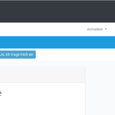
Anmelden
Ja, ich trage mich ein
e