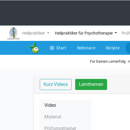
Heilpraktiker
Heilpraktiker für Psychotherapie
Prüf
Start
Webinare
Skripte
Für Deinen Lernerfolg -
Kurz-Videos
Lernthemen
Video
Material
Prüfungstrainer