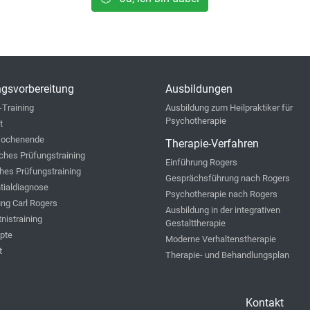
gsvorbereitung
Ausbildungen
-Training
Ausbildung zum Heilpraktiker für
Psychotherapie
t
ochenende
Therapie-Verfahren
iches Prüfungstraining
Einführung Rogers
hes Prüfungstraining
Gesprächsführung nach Rogers
ntialdiagnose
Psychotherapie nach Rogers
ung Carl Rogers
Ausbildung in der integrativen
nistraining
Gestalttherapie
ipte
Moderne Verhaltenstherapie
t
Therapie- und Behandlungsplan
Kontakt