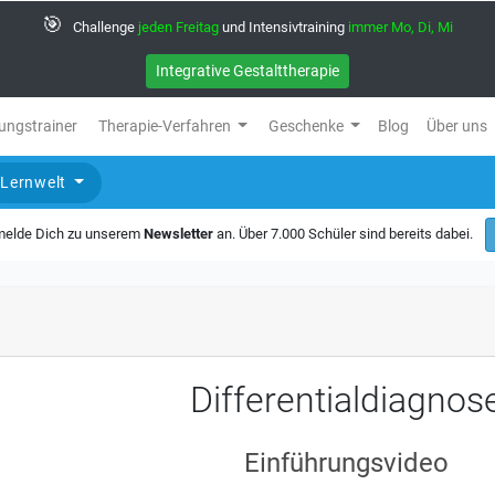
🎯
Challenge
jeden Freitag
und Intensivtraining
immer Mo, Di, Mi
Integrative Gestalttherapie
ungstrainer
Therapie-Verfahren
Geschenke
Blog
Über uns
Lernwelt
 melde Dich zu unserem
Newsletter
an. Über 7.000 Schüler sind bereits dabei.
Differentialdiagnos
Einführungsvideo