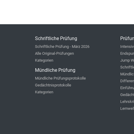
Schriftliche Prüfung
Prüfun
Schriftliche Prüfung - März 2026
Intensiv
Alle Original-Prüfungen
Endspur
Kategorien
Jump W
Schriftl
Mündliche Prüfung
Mündlic
Mündliche Prüfungsprotokolle
Differe
Gedächtnisprotokolle
Einführ
Kategorien
Gedächt
Lehrskr
Lernwel