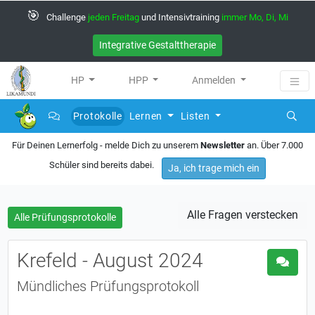
🎯
Challenge
jeden Freitag
und Intensivtraining
immer Mo, Di, Mi
Integrative Gestalttherapie
HP
HPP
Anmelden
Protokolle
Lernen
Listen
(current)
Für Deinen Lernerfolg - melde Dich zu unserem
Newsletter
an. Über 7.000
Schüler sind bereits dabei.
Ja, ich trage mich ein
Alle Fragen verstecken
Alle Prüfungsprotokolle
Krefeld - August 2024
Mündliches Prüfungsprotokoll