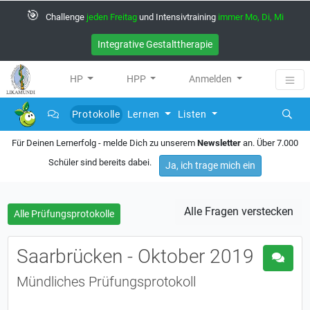
🎯
Challenge
jeden Freitag
und Intensivtraining
immer Mo, Di, Mi
Integrative Gestalttherapie
HP
HPP
Anmelden
Protokolle
Lernen
Listen
(current)
Für Deinen Lernerfolg - melde Dich zu unserem
Newsletter
an. Über 7.000
Schüler sind bereits dabei.
Ja, ich trage mich ein
Alle Fragen verstecken
Alle Prüfungsprotokolle
Saarbrücken - Oktober 2019
Mündliches Prüfungsprotokoll