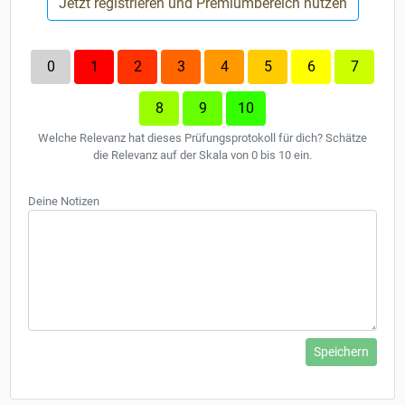
Jetzt registrieren und Premiumbereich nutzen
0
1
2
3
4
5
6
7
8
9
10
Welche Relevanz hat dieses Prüfungsprotokoll für dich? Schätze
die Relevanz auf der Skala von 0 bis 10 ein.
Deine Notizen
Speichern