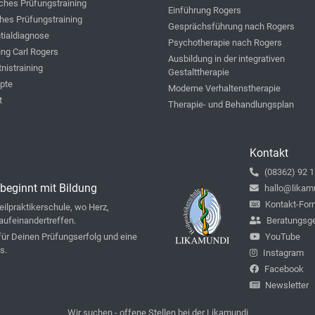
iches Prüfungstraining
Einführung Rogers
hes Prüfungstraining
Gesprächsführung nach Rogers
ntialdiagnose
Psychotherapie nach Rogers
ung Carl Rogers
Ausbildung in der integrativen
nistraining
Gestalttherapie
ipte
Moderne Verhaltenstherapie
t
Therapie- und Behandlungsplan
Kontakt
(08362) 92 1
beginnt mit Bildung
hallo@likam
Kontakt-For
ilpraktikerschule, wo Herz,
aufeinandertreffen.
Beratungsg
 für Deinen Prüfungserfolg und eine
YouTube
s.
Instagram
Facebook
Newsletter
Wir suchen - offene Stellen bei der Likamundi