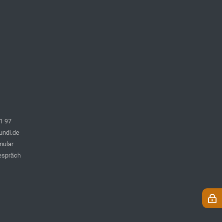
1 97
undi.de
mular
espräch