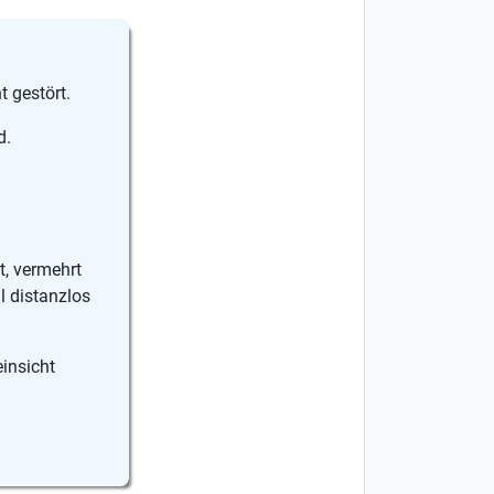
 gestört.
d.
t, vermehrt
l distanzlos
insicht