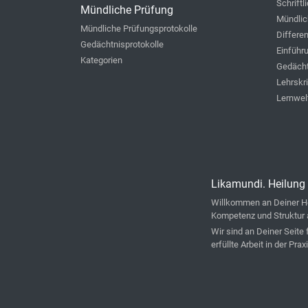
Schriftl
Mündliche Prüfung
Mündlic
Mündliche Prüfungsprotokolle
Differe
Gedächtnisprotokolle
Einführ
Kategorien
Gedächt
Lehrskr
Lernwel
Likamundi. Heilung 
Willkommen an Deiner He
Kompetenz und Struktur 
Wir sind an Deiner Seite
erfüllte Arbeit in der Praxi