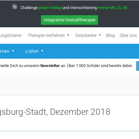
🎯
Challenge
jeden Freitag
und Intensivtraining
immer Mo, Di, Mi
Integrative Gestalttherapie
ungstrainer
Therapie-Verfahren
Geschenke
Blog
Über uns
ernen
Listen
 melde Dich zu unserem
Newsletter
an. Über 7.000 Schüler sind bereits dabei.
gsburg-Stadt, Dezember 2018