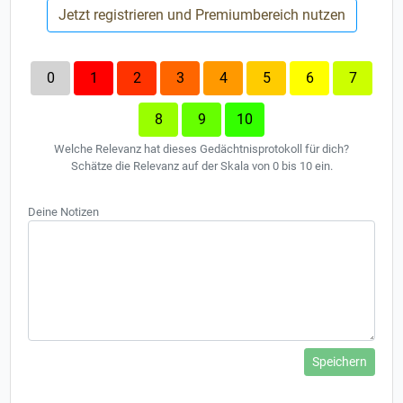
Jetzt registrieren und Premiumbereich nutzen
0
1
2
3
4
5
6
7
8
9
10
Welche Relevanz hat dieses Gedächtnisprotokoll für dich?
Schätze die Relevanz auf der Skala von 0 bis 10 ein.
Deine Notizen
Speichern