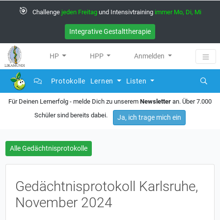
🎯
Challenge
jeden Freitag
und Intensivtraining
immer Mo, Di, Mi
Integrative Gestalttherapie
HP
HPP
Anmelden
Protokolle
Lernen
Listen
Für Deinen Lernerfolg - melde Dich zu unserem
Newsletter
an. Über 7.000
Schüler sind bereits dabei.
Ja, ich trage mich ein
Alle Gedächtnisprotokolle
Gedächtnisprotokoll Karlsruhe,
November 2024