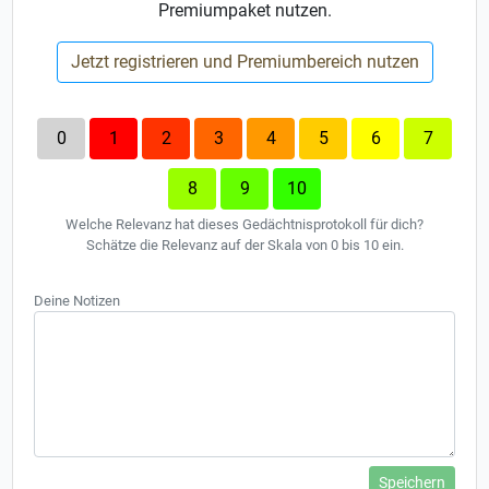
Premiumpaket nutzen.
Jetzt registrieren und Premiumbereich nutzen
0
1
2
3
4
5
6
7
8
9
10
Welche Relevanz hat dieses Gedächtnisprotokoll für dich?
Schätze die Relevanz auf der Skala von 0 bis 10 ein.
Deine Notizen
Speichern