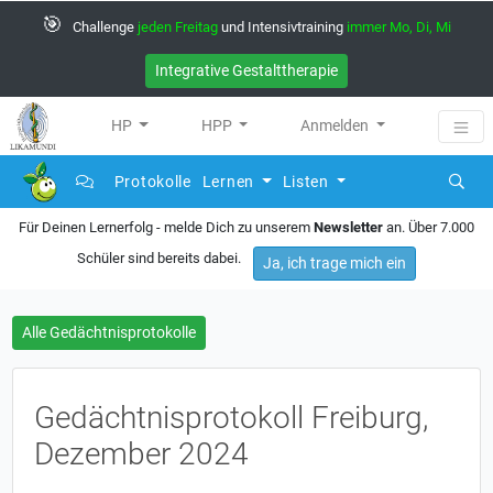
🎯
Challenge
jeden Freitag
und Intensivtraining
immer Mo, Di, Mi
Integrative Gestalttherapie
HP
HPP
Anmelden
Protokolle
Lernen
Listen
Für Deinen Lernerfolg - melde Dich zu unserem
Newsletter
an. Über 7.000
Schüler sind bereits dabei.
Ja, ich trage mich ein
Alle Gedächtnisprotokolle
Gedächtnisprotokoll Freiburg,
Dezember 2024