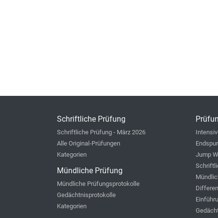
Schriftliche Prüfung
Prüfun
Schriftliche Prüfung - März 2026
Intensiv
Alle Original-Prüfungen
Endspur
Kategorien
Jump W
Schriftl
Mündliche Prüfung
Mündlic
Mündliche Prüfungsprotokolle
Differe
Gedächtnisprotokolle
Einführ
Kategorien
Gedächt