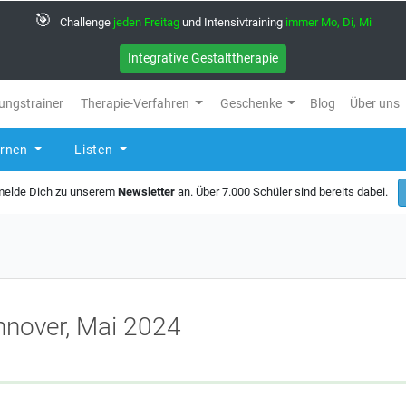
🎯
Challenge
jeden Freitag
und Intensivtraining
immer Mo, Di, Mi
Integrative Gestalttherapie
ungstrainer
Therapie-Verfahren
Geschenke
Blog
Über uns
ernen
Listen
 melde Dich zu unserem
Newsletter
an. Über 7.000 Schüler sind bereits dabei.
nnover, Mai 2024