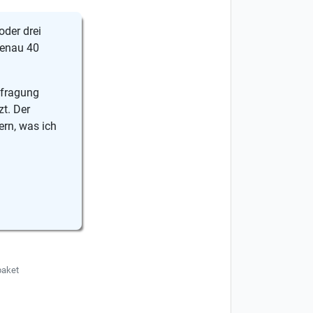
oder drei
genau 40
efragung
zt. Der
ern, was ich
paket