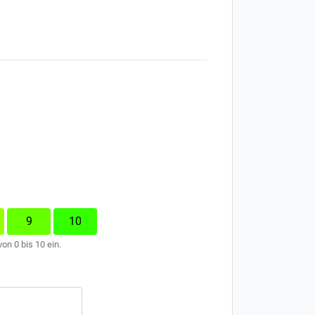
9
10
on 0 bis 10 ein.