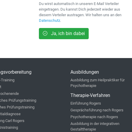
Du wirst automatisch in unseren E-Mail Verteiler
eingetragen. Du kannst Dich jederzeit wieder aus
diesem Verteiler austragen. Wir halten uns an den
Datenschutz
.
Ja, ich bin dabei
gsvorbereitung
Ausbildungen
-Training
Ausbildung zum Heilpraktiker für
Psychotherapie
t
ochenende
Therapie-Verfahren
iches Prüfungstraining
Einführung Rogers
hes Prüfungstraining
Gesprächsführung nach Rogers
ntialdiagnose
Psychotherapie nach Rogers
ung Carl Rogers
Ausbildung in der integrativen
nistraining
Gestalttherapie