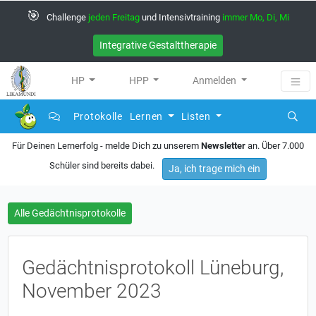
🎯
Challenge
jeden Freitag
und Intensivtraining
immer Mo, Di, Mi
Integrative Gestalttherapie
HP
HPP
Anmelden
Protokolle
Lernen
Listen
Für Deinen Lernerfolg - melde Dich zu unserem
Newsletter
an. Über 7.000
Schüler sind bereits dabei.
Ja, ich trage mich ein
Alle Gedächtnisprotokolle
Gedächtnisprotokoll Lüneburg,
November 2023