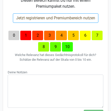
Diesen Bereich kannst Du nur mit einem
Premiumpaket nutzen.
Jetzt registrieren und Premiumbereich nutzen
0
1
2
3
4
5
6
7
8
9
10
Welche Relevanz hat dieses Gedächtnisprotokoll für dich?
Schätze die Relevanz auf der Skala von 0 bis 10 ein.
Deine Notizen