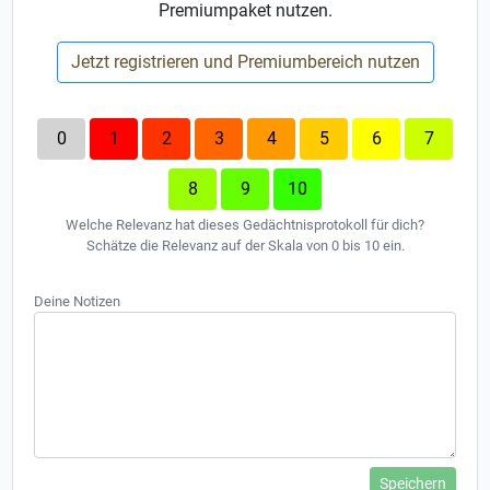
Premiumpaket nutzen.
Jetzt registrieren und Premiumbereich nutzen
0
1
2
3
4
5
6
7
8
9
10
Welche Relevanz hat dieses Gedächtnisprotokoll für dich?
Schätze die Relevanz auf der Skala von 0 bis 10 ein.
Deine Notizen
Speichern