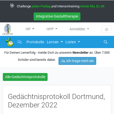
🎯
Challenge
jeden Freitag
und Intensivtraining
immer Mo, Di, Mi
Integrative Gestalttherapie
HP
HPP
Anmelden
Protokolle
Lernen
Listen
Für Deinen Lernerfolg - melde Dich zu unserem
Newsletter
an. Über 7.000
Schüler sind bereits dabei.
Ja, ich trage mich ein
Alle Gedächtnisprotokolle
Gedächtnisprotokoll Dortmund,
Dezember 2022