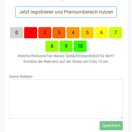
Jetzt registrieren und Premiumbereich nutzen
0
1
2
3
4
5
6
7
8
9
10
Welche Relevanz hat dieses Gedächtnisprotokoll für dich?
Schätze die Relevanz auf der Skala von 0 bis 10 ein.
Deine Notizen
Speichern