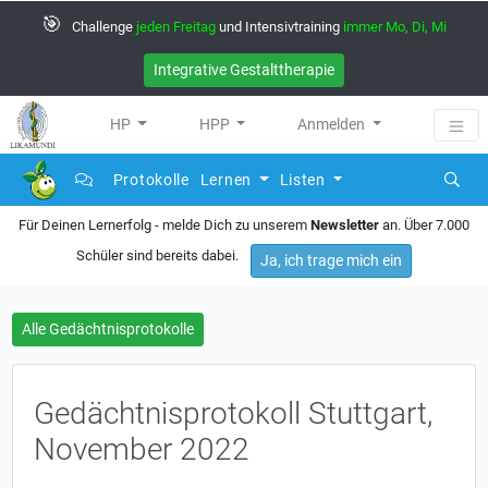
🎯
Challenge
jeden Freitag
und Intensivtraining
immer Mo, Di, Mi
Integrative Gestalttherapie
HP
HPP
Anmelden
Protokolle
Lernen
Listen
Für Deinen Lernerfolg - melde Dich zu unserem
Newsletter
an. Über 7.000
Schüler sind bereits dabei.
Ja, ich trage mich ein
Alle Gedächtnisprotokolle
Gedächtnisprotokoll Stuttgart,
November 2022