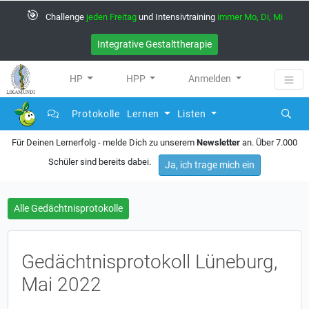
🎯
Challenge
jeden Freitag
und Intensivtraining
immer Mo, Di, Mi
Integrative Gestalttherapie
HP
HPP
Anmelden
Protokolle
Lernen
Listen
Für Deinen Lernerfolg - melde Dich zu unserem
Newsletter
an. Über 7.000
Schüler sind bereits dabei.
Ja, ich trage mich ein
Alle Gedächtnisprotokolle
Gedächtnisprotokoll Lüneburg,
Mai 2022