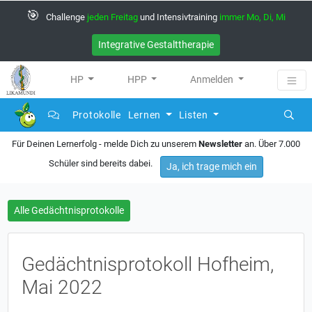
🎯
Challenge
jeden Freitag
und Intensivtraining
immer Mo, Di, Mi
Integrative Gestalttherapie
HP
HPP
Anmelden
Protokolle
Lernen
Listen
Für Deinen Lernerfolg - melde Dich zu unserem
Newsletter
an. Über 7.000
Schüler sind bereits dabei.
Ja, ich trage mich ein
Alle Gedächtnisprotokolle
Gedächtnisprotokoll Hofheim,
Mai 2022