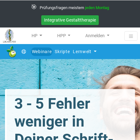
🎯
Prüfungsfragen meistern
jeden Montag
Integrative Gestalttherapie
HP
HPP
Anmelden
Webinare
Skripte
Lernwelt
(current)
3 - 5 Fehler
weniger in
Deiner Schrift­