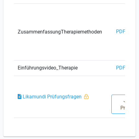
PDF
ZusammenfassungTherapiemethoden
Einführungsvideo_Therapie
PDF
Du ben
Likamundi Prüfungsfragen
Jetzt r
Premium