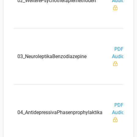
02_WeiterePsychotherapiemethoden
Audio
PDF
03_NeuroleptikaBenzodiazepine
Audio
PDF
04_AntidepressivaPhasenprophylaktika
Audio