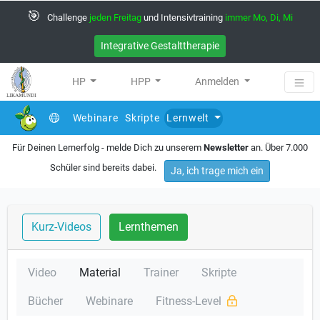
🎯
Challenge
jeden Freitag
und Intensivtraining
immer Mo, Di, Mi
Integrative Gestalttherapie
HP
HPP
Anmelden
Webinare
Skripte
Lernwelt
Für Deinen Lernerfolg - melde Dich zu unserem
Newsletter
an. Über 7.000
Schüler sind bereits dabei.
Ja, ich trage mich ein
Kurz-Videos
Lernthemen
Video
Material
Trainer
Skripte
Bücher
Webinare
Fitness-Level