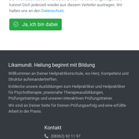
kannst Dich jederzeit wieder aus diesem Verteiler austragen. Wir
halten uns an den
Datenschutz
.
Ja, ich bin dabei
Likamundi. Heilung beginnt mit Bildung
Willkommen an Deiner Heilpraktikerschule, wo Herz, Kompetenz und
Struktur aufeinandertreffen.
Entdecke unsere Ausbildungen zum Heilpraktiker und Heilpraktiker
für Psychotherapie, praxisnahe Therapieausbildungen,
Prüfungstrainings und unseren interaktiven Prüfungstrainer.
Wir sind an Deiner Seite für Deinen Prüfungserfolg und eine erfüllte
Arbeit in der Praxis.
Kontakt
(08362) 92 11 97