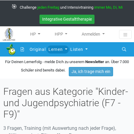
🎯
Challenge
jeden Freitag
und Intensivtraining
immer Mo, Di, Mi
Integrative Gestalttherapie
HP
HPP
Anmelden
Original
Lernen
Listen
Für Deinen Lernerfolg - melde Dich zu unserem
Newsletter
an. Über 7.000
Schüler sind bereits dabei.
Ja, ich trage mich ein
Fragen aus Kategorie "Kinder-
und Jugendpsychiatrie (F7 -
F9)"
3 Fragen, Training (mit Auswertung nach jeder Frage),