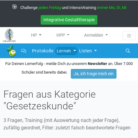
🎯
Challenge
jeden Freitag
und Intensivtraining
immer Mo, Di, Mi
Integrative Gestalttherapie
HP
HPP
Anmelden
Protokolle
Lernen
Listen
Für Deinen Lernerfolg - melde Dich zu unserem
Newsletter
an. Über 7.000
Schüler sind bereits dabei.
Ja, ich trage mich ein
Fragen aus Kategorie
"Gesetzeskunde"
3 Fragen, Training (mit Auswertung nach jeder Frage),
zufällig geordnet, Filter: zuletzt falsch beantwortete Fragen