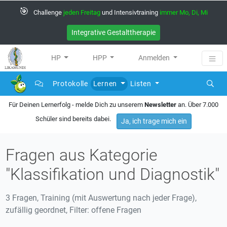
🎯
Challenge
jeden Freitag
und Intensivtraining
immer Mo, Di, Mi
Integrative Gestalttherapie
HP
HPP
Anmelden
Protokolle
Lernen
Listen
Für Deinen Lernerfolg - melde Dich zu unserem
Newsletter
an. Über 7.000
Schüler sind bereits dabei.
Ja, ich trage mich ein
Fragen aus Kategorie
"Klassifikation und Diagnostik"
3 Fragen, Training (mit Auswertung nach jeder Frage),
zufällig geordnet, Filter: offene Fragen