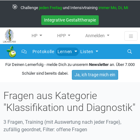
🎯
Challenge
jeden Freitag
und Intensivtraining
immer Mo, Di, Mi
Integrative Gestalttherapie
HP
HPP
Anmelden
Protokolle
Lernen
Listen
Für Deinen Lernerfolg - melde Dich zu unserem
Newsletter
an. Über 7.000
Schüler sind bereits dabei.
Ja, ich trage mich ein
Fragen aus Kategorie
"Klassifikation und Diagnostik"
3 Fragen, Training (mit Auswertung nach jeder Frage),
zufällig geordnet, Filter: offene Fragen