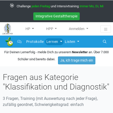
🎯
Challenge
jeden Freitag
und Intensivtraining
immer Mo, Di, Mi
Integrative Gestalttherapie
HP
HPP
Anmelden
Protokolle
Lernen
Listen
Für Deinen Lernerfolg - melde Dich zu unserem
Newsletter
an. Über 7.000
Schüler sind bereits dabei.
Ja, ich trage mich ein
Fragen aus Kategorie
"Klassifikation und Diagnostik"
3 Fragen, Training (mit Auswertung nach jeder Frage),
zufällig geordnet, Schwierigkeitsgrad: einfach