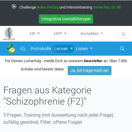
🎯
Challenge
jeden Freitag
und Intensivtraining
immer Mo, Di, Mi
Integrative Gestalttherapie
HP
HPP
Anmelden
Protokolle
Lernen
Listen
Für Deinen Lernerfolg - melde Dich zu unserem
Newsletter
an. Über 7.000
Schüler sind bereits dabei.
Ja, ich trage mich ein
Fragen aus Kategorie
"Schizophrenie (F2)"
3 Fragen, Training (mit Auswertung nach jeder Frage),
zufällig geordnet, Filter: offene Fragen