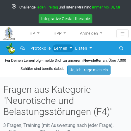
🎯
Challenge
jeden Freitag
und Intensivtraining
immer Mo, Di, Mi
Integrative Gestalttherapie
HP
HPP
Anmelden
Protokolle
Lernen
Listen
Für Deinen Lernerfolg - melde Dich zu unserem
Newsletter
an. Über 7.000
Schüler sind bereits dabei.
Ja, ich trage mich ein
Fragen aus Kategorie
"Neurotische und
Belastungsstörungen (F4)"
3 Fragen, Training (mit Auswertung nach jeder Frage),