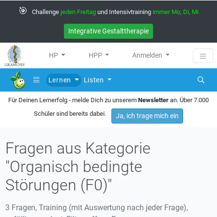
🎯
Challenge
jeden Freitag
und Intensivtraining
immer Mo, Di, Mi
Integrative Gestalttherapie
HP
HPP
Anmelden
Lernen
Listen
Für Deinen Lernerfolg - melde Dich zu unserem
Newsletter
an. Über 7.000
Schüler sind bereits dabei.
Ja, ich trage mich ein
Fragen aus Kategorie
"Organisch bedingte
Störungen (F0)"
3 Fragen, Training (mit Auswertung nach jeder Frage),