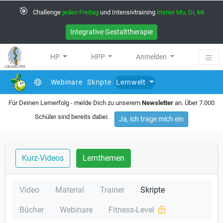
🎯
Challenge
jeden Freitag
und Intensivtraining
immer Mo, Di, Mi
Integrative Gestalttherapie
HP
HPP
Anmelden
Webinare
Skripte
Lernwelt
Für Deinen Lernerfolg - melde Dich zu unserem
Newsletter
an. Über 7.000
Schüler sind bereits dabei.
Ja, ich trage mich ein
Kurz-Videos
Lernthemen
Video
Material
Trainer
Skripte
Bücher
Webinare
Fitness-Level