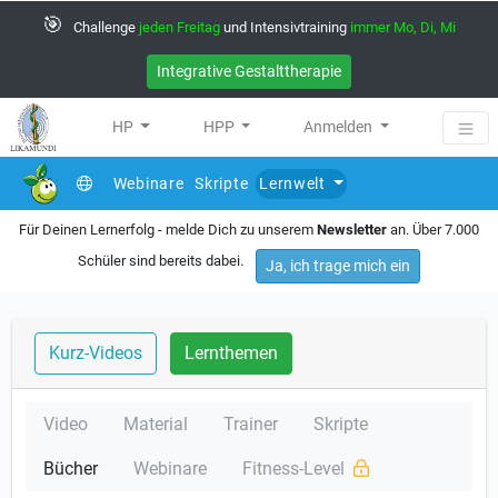
🎯
Challenge
jeden Freitag
und Intensivtraining
immer Mo, Di, Mi
Integrative Gestalttherapie
HP
HPP
Anmelden
Webinare
Skripte
Lernwelt
Für Deinen Lernerfolg - melde Dich zu unserem
Newsletter
an. Über 7.000
Schüler sind bereits dabei.
Ja, ich trage mich ein
Kurz-Videos
Lernthemen
Video
Material
Trainer
Skripte
Bücher
Webinare
Fitness-Level