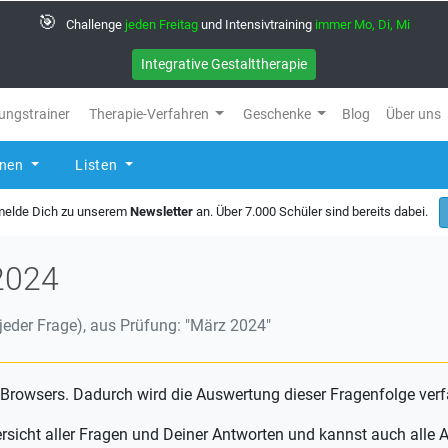
🎯
Challenge
jeden Freitag
und Intensivtraining
immer Mo, Di, Mi
Integrative Gestalttherapie
ungstrainer
Therapie-Verfahren
Geschenke
Blog
Über uns
rnen
Listen
 melde Dich zu unserem
Newsletter
an. Über 7.000 Schüler sind bereits dabei.
2024
eder Frage), aus Prüfung: "März 2024"
 Browsers. Dadurch wird die Auswertung dieser Fragenfolge verf
ersicht aller Fragen und Deiner Antworten und kannst auch all