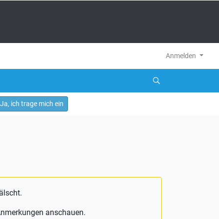
Anmelden
Ja, ich trage mich ein
älscht.
e Anmerkungen anschauen.