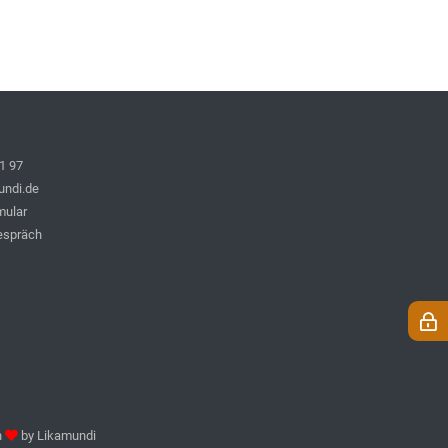
1 97
undi.de
mular
espräch
h
by
Likamundi