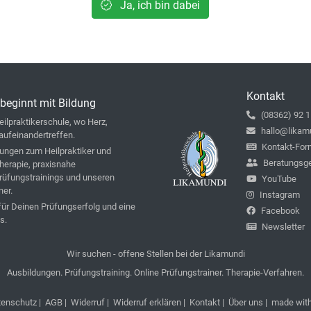
Ja, ich bin dabei
Kontakt
beginnt mit Bildung
(08362) 92 1
ilpraktikerschule, wo Herz,
hallo@likam
aufeinandertreffen.
Kontakt-For
ungen zum Heilpraktiker und
Beratungsg
therapie, praxisnahe
rüfungstrainings und unseren
YouTube
ner.
Instagram
 für Deinen Prüfungserfolg und eine
Facebook
s.
Newsletter
Wir suchen - offene Stellen bei der Likamundi
Ausbildungen. Prüfungstraining. Online Prüfungstrainer. Therapie-Verfahren.
tenschutz
|
AGB
|
Widerruf
|
Widerruf erklären
|
Kontakt
|
Über uns
| made wit