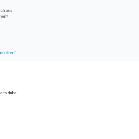
ich aus
rnen?
raktiker "
.
eits dabei.