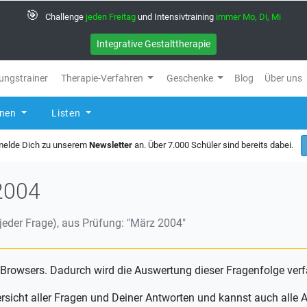
🎯
Challenge
jeden Freitag
und Intensivtraining
immer Mo, Di, Mi
Integrative Gestalttherapie
ungstrainer
Therapie-Verfahren
Geschenke
Blog
Über uns
rnen
Listen
 melde Dich zu unserem
Newsletter
an. Über 7.000 Schüler sind bereits dabei.
2004
eder Frage), aus Prüfung: "März 2004"
 Browsers. Dadurch wird die Auswertung dieser Fragenfolge verf
ersicht aller Fragen und Deiner Antworten und kannst auch all