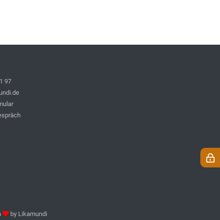
1 97
undi.de
mular
espräch
h
by
Likamundi