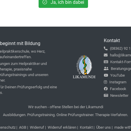
Ja, ich bin dabei
Kontakt
beginnt mit Bildung
(08362) 92 1
ilpraktikerschule, wo Herz,
hallo@likam
aufeinandertreffen.
Kontakt-For
ungen zum Heilpraktiker und
Beratungsg
therapie, praxisnahe
rüfungstrainings und unseren
YouTube
ner.
Instagram
 für Deinen Prüfungserfolg und eine
Facebook
s.
Newsletter
Wir suchen - offene Stellen bei der Likamundi
Ausbildungen. Prüfungstraining. Online Prüfungstrainer. Therapie-Verfahren.
tenschutz
|
AGB
|
Widerruf
|
Widerruf erklären
|
Kontakt
|
Über uns
| made wit