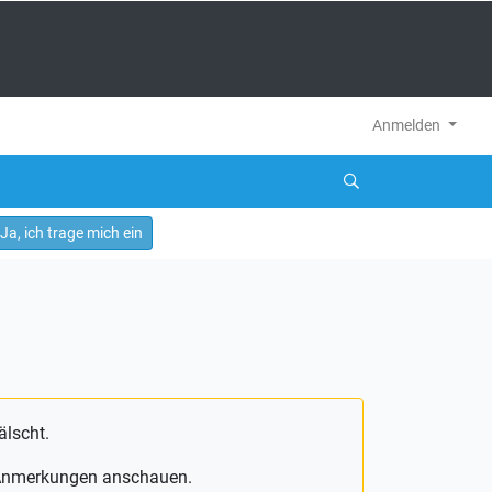
Anmelden
Ja, ich trage mich ein
älscht.
e Anmerkungen anschauen.