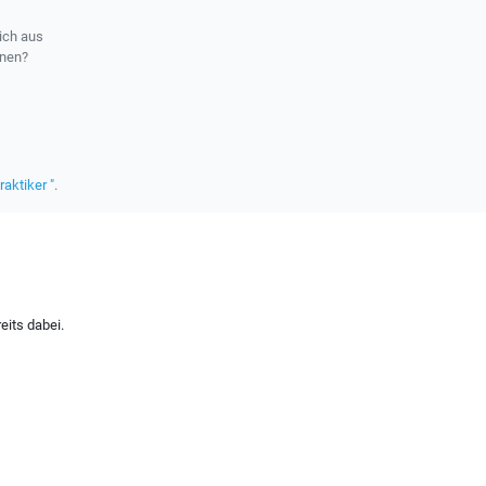
ich aus
rnen?
raktiker "
.
eits dabei.