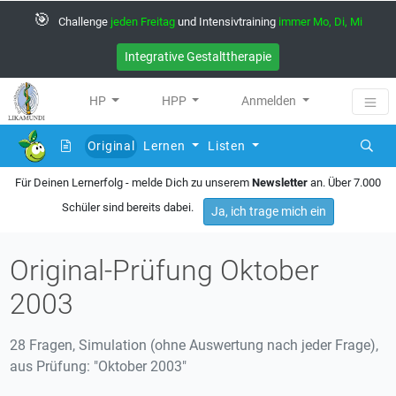
🎯
Challenge
jeden Freitag
und Intensivtraining
immer Mo, Di, Mi
Integrative Gestalttherapie
HP
HPP
Anmelden
Original
Lernen
Listen
(current)
Für Deinen Lernerfolg - melde Dich zu unserem
Newsletter
an. Über 7.000
Schüler sind bereits dabei.
Ja, ich trage mich ein
Original-Prüfung Oktober
2003
28 Fragen, Simulation (ohne Auswertung nach jeder Frage),
aus Prüfung: "Oktober 2003"