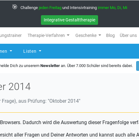
🎯
Challenge
jeden Freitag
und Intensivtraining
immer Mo, Di, Mi
Integrative Gestalttherapie
ungstrainer
Therapie-Verfahren
Geschenke
Blog
Über uns
rnen
Listen
 melde Dich zu unserem
Newsletter
an. Über 7.000 Schüler sind bereits dabei.
er 2014
 Frage), aus Prüfung: "Oktober 2014"
 Browsers. Dadurch wird die Auswertung dieser Fragenfolge verf
ersicht aller Fragen und Deiner Antworten und kannst auch all