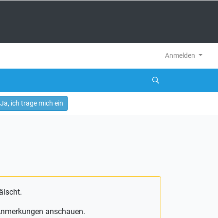
Anmelden
Ja, ich trage mich ein
älscht.
e Anmerkungen anschauen.