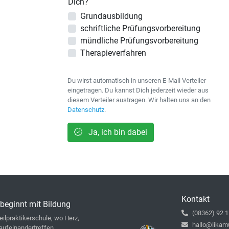
Dich?
Grundausbildung
schriftliche Prüfungsvorbereitung
mündliche Prüfungsvorbereitung
Therapieverfahren
Du wirst automatisch in unseren E-Mail Verteiler
eingetragen. Du kannst Dich jederzeit wieder aus
diesem Verteiler austragen. Wir halten uns an den
Datenschutz
.
Ja, ich bin dabei
Kontakt
beginnt mit Bildung
(08362) 92 1
ilpraktikerschule, wo Herz,
hallo@likam
aufeinandertreffen.