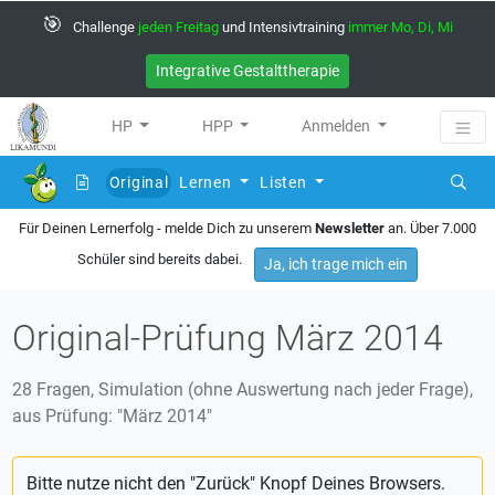
🎯
Challenge
jeden Freitag
und Intensivtraining
immer Mo, Di, Mi
Integrative Gestalttherapie
HP
HPP
Anmelden
Original
Lernen
Listen
(current)
Für Deinen Lernerfolg - melde Dich zu unserem
Newsletter
an. Über 7.000
Schüler sind bereits dabei.
Ja, ich trage mich ein
Original-Prüfung März 2014
28 Fragen, Simulation (ohne Auswertung nach jeder Frage),
aus Prüfung: "März 2014"
Bitte nutze nicht den "Zurück" Knopf Deines Browsers.