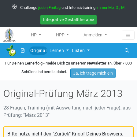
🎯
Challenge
jeden Freitag
und Intensivtraining
immer Mo, Di, Mi
Integrative Gestalttherapie
HP
HPP
Anmelden
Original
Lernen
Listen
(current)
Für Deinen Lernerfolg - melde Dich zu unserem
Newsletter
an. Über 7.000
Schüler sind bereits dabei.
Ja, ich trage mich ein
Original-Prüfung März 2013
28 Fragen, Training (mit Auswertung nach jeder Frage), aus
Prüfung: "März 2013"
Bitte nutze nicht den "Zurück" Knopf Deines Browsers.