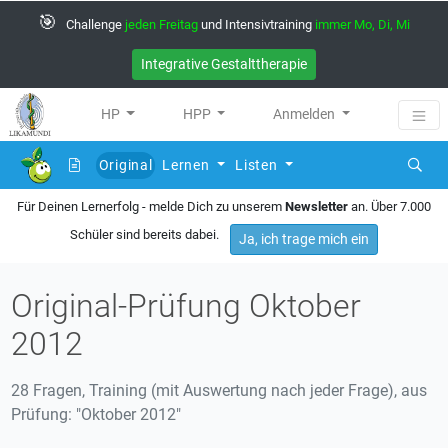
🎯
Challenge
jeden Freitag
und Intensivtraining
immer Mo, Di, Mi
Integrative Gestalttherapie
HP
HPP
Anmelden
Original
Lernen
Listen
(current)
Für Deinen Lernerfolg - melde Dich zu unserem
Newsletter
an. Über 7.000
Schüler sind bereits dabei.
Ja, ich trage mich ein
Original-Prüfung Oktober
2012
28 Fragen, Training (mit Auswertung nach jeder Frage), aus
Prüfung: "Oktober 2012"