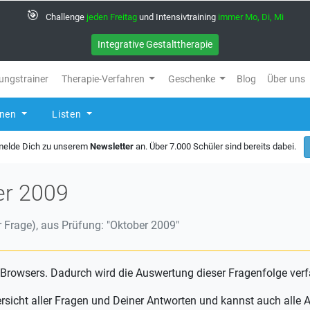
🎯
Challenge
jeden Freitag
und Intensivtraining
immer Mo, Di, Mi
Integrative Gestalttherapie
ungstrainer
Therapie-Verfahren
Geschenke
Blog
Über uns
rnen
Listen
 melde Dich zu unserem
Newsletter
an. Über 7.000 Schüler sind bereits dabei.
er 2009
 Frage), aus Prüfung: "Oktober 2009"
 Browsers. Dadurch wird die Auswertung dieser Fragenfolge verf
ersicht aller Fragen und Deiner Antworten und kannst auch all