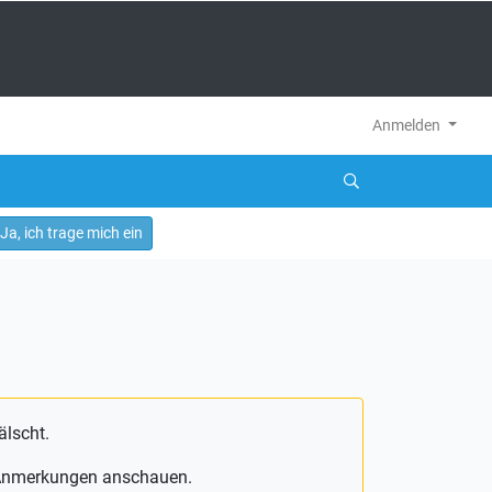
Anmelden
Ja, ich trage mich ein
älscht.
e Anmerkungen anschauen.