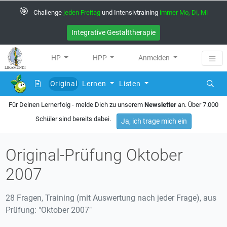
🎯
Challenge
jeden Freitag
und Intensivtraining
immer Mo, Di, Mi
Integrative Gestalttherapie
HP
HPP
Anmelden
Original
Lernen
Listen
(current)
Für Deinen Lernerfolg - melde Dich zu unserem
Newsletter
an. Über 7.000
Schüler sind bereits dabei.
Ja, ich trage mich ein
Original-Prüfung Oktober
2007
28 Fragen, Training (mit Auswertung nach jeder Frage), aus
Prüfung: "Oktober 2007"