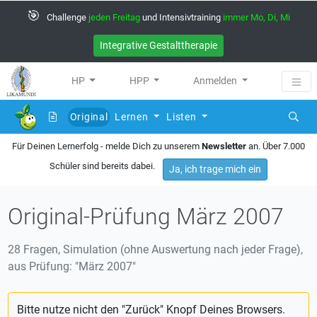
🎯
Challenge
jeden Freitag
und Intensivtraining
immer Mo, Di, Mi
Integrative Gestalttherapie
HP
HPP
Anmelden
Original
Lernen
Listen
(current)
Für Deinen Lernerfolg - melde Dich zu unserem
Newsletter
an. Über 7.000
Schüler sind bereits dabei.
Ja, ich trage mich ein
Original-Prüfung März 2007
28 Fragen, Simulation (ohne Auswertung nach jeder Frage),
aus Prüfung: "März 2007"
Bitte nutze nicht den "Zurück" Knopf Deines Browsers.