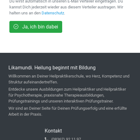
Du wirst automatisch in unseren E-Mail Verteiler eingetragen. Du
kannst Dich jederzeit wieder aus diesem Verteiler austragen. Wir
halten uns an den
Datenschutz
.
Ja, ich bin dabei
Likamundi. Heilung beginnt mit Bildung
Willkommen an Deiner Heilpraktikerschule, wo Herz, Kompetenz und
Struktur aufeinandertreffen.
Entdecke unsere Ausbildungen zum Heilpraktiker und Heilpraktiker
für Psychotherapie, praxisnahe Therapieausbildungen,
Prüfungstrainings und unseren interaktiven Prüfungstrainer.
Wir sind an Deiner Seite für Deinen Prüfungserfolg und eine erfüllte
Arbeit in der Praxis.
Kontakt
(08362) 92 11 97