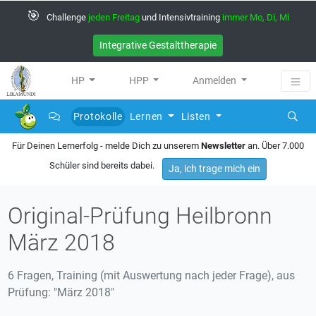
🎯
Challenge
jeden Freitag
und Intensivtraining
immer Mo, Di, Mi
Integrative Gestalttherapie
HP
HPP
Anmelden
Protokolle
Lernen
Listen
(current)
Für Deinen Lernerfolg - melde Dich zu unserem
Newsletter
an. Über 7.000
Schüler sind bereits dabei.
Ja, ich trage mich ein
Original-Prüfung Heilbronn
März 2018
6 Fragen, Training (mit Auswertung nach jeder Frage), aus
Prüfung: "März 2018"