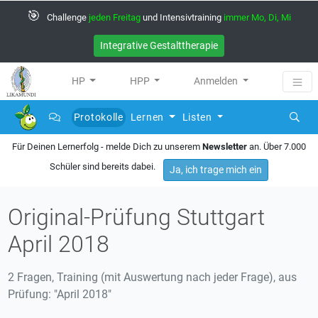
🎯
Challenge
jeden Freitag
und Intensivtraining
immer Mo, Di, Mi
Integrative Gestalttherapie
HP
HPP
Anmelden
Protokolle
Lernen
Listen
(current)
Für Deinen Lernerfolg - melde Dich zu unserem
Newsletter
an. Über 7.000
Schüler sind bereits dabei.
Ja, ich trage mich ein
Original-Prüfung Stuttgart
April 2018
2 Fragen, Training (mit Auswertung nach jeder Frage), aus
Prüfung: "April 2018"