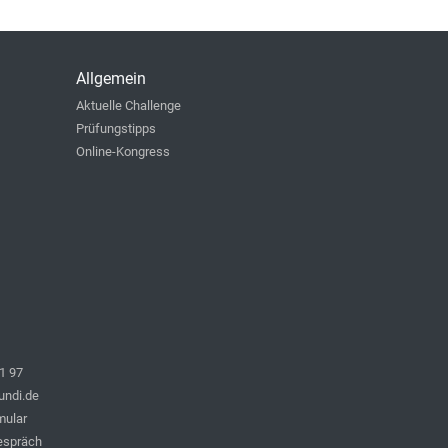
Allgemein
Aktuelle Challenge
Prüfungstipps
Online-Kongress
1 97
undi.de
mular
espräch