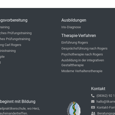
gsvorbereitung
Ausbildungen
raining
Iris-Diagnose
iches Prüfungstraining
Therapie-Verfahren
hes Prüfungstraining
Einführung Rogers
ung Carl Rogers
Gesprächsführung nach Rogers
nistraining
Psychotherapie nach Rogers
ipte
Ausbildung in der integrativen
t
Gestalttherapie
Moderne Verhaltenstherapie
Kontakt
(08362) 92 1
beginnt mit Bildung
hallo@likam
Kontakt-For
ilpraktikerschule, wo Herz,
aufeinandertreffen.
Beratungsg