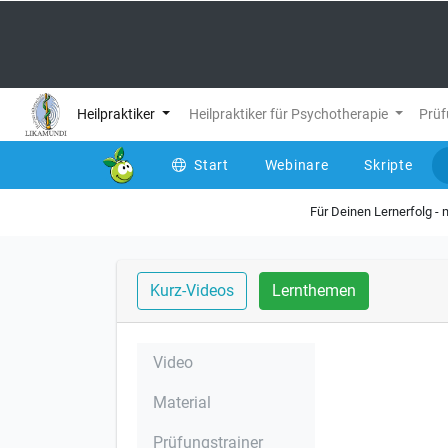
Heilpraktiker
Heilpraktiker für Psychotherapie
Prüf
Start
Webinare
Skripte
Für Deinen Lernerfolg -
Kurz-Videos
Lernthemen
Video
Material
Prüfungstrainer