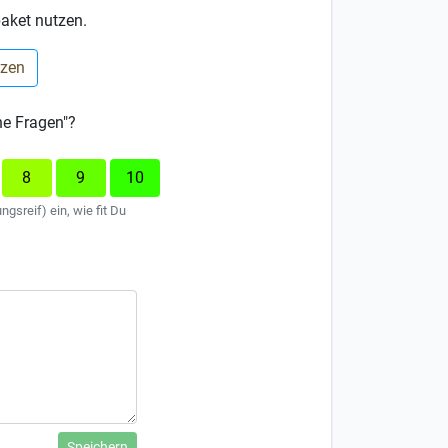
aket nutzen.
tzen
he Fragen"?
8
9
10
ngsreif) ein, wie fit Du
Speichern