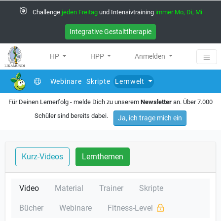
🎯
Challenge
jeden Freitag
und Intensivtraining
immer Mo, Di, Mi
Integrative Gestalttherapie
HP
HPP
Anmelden
Webinare
Skripte
Lernwelt
Für Deinen Lernerfolg - melde Dich zu unserem
Newsletter
an. Über 7.000
Schüler sind bereits dabei.
Ja, ich trage mich ein
Kurz-Videos
Lernthemen
Video
Material
Trainer
Skripte
Bücher
Webinare
Fitness-Level